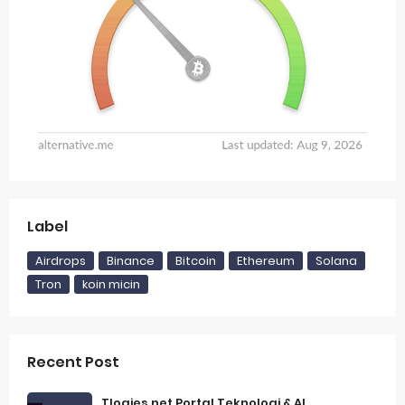
Label
Airdrops
Binance
Bitcoin
Ethereum
Solana
Tron
koin micin
Recent Post
Tlogies.net Portal Teknologi & AI