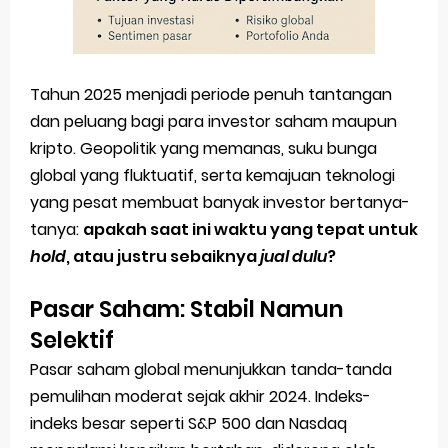
Trump Izinkan Aset Kripto dalam Rencana Pensiun 401(k) Kebijakan Baru dari Gedung Putih
Jumlah Bitcoin di Exchange Terus Menurun
Tahun 2025 menjadi periode penuh tantangan
Bagaimana Stablecoin Menyesuaikan Harga Aslinya
dan peluang bagi para investor saham maupun
kripto. Geopolitik yang memanas, suku bunga
5 Istilah baru Crypto yang Perlu Kamu Ketahui di Tahun 2025
global yang fluktuatif, serta kemajuan teknologi
yang pesat membuat banyak investor bertanya-
Tlogies.net Portal Teknologi & AI Berbahasa Inggris dengan Fitur Terjemahan Lengkap
tanya:
apakah saat ini waktu yang tepat untuk
Sunday, 9 August
hold
, atau justru sebaiknya
jual dulu
?
Pasar Saham: Stabil Namun
Selektif
Pasar saham global menunjukkan tanda-tanda
pemulihan moderat sejak akhir 2024. Indeks-
indeks besar seperti S&P 500 dan Nasdaq