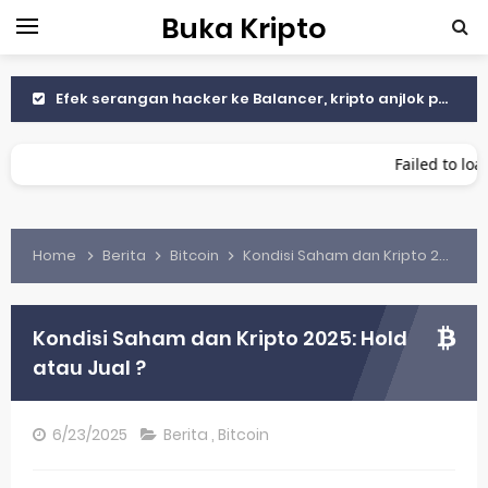
Buka Kripto
Efek serangan hacker ke Balancer, kripto anjlok parah
BI Siap Luncurkan Stablecoin Indonesia Digital Rupiah Berbacking Surat Berharga Negara
Failed to load
The Fed pangkas suku bunga, Bitcoin makin naik Tembus $113.000
Cara Menemukan Koin Sebelum Terdaftar di Binance atau Coinbase
Home
Berita
Bitcoin
Kondisi Saham dan Kripto 2025: Hold atau Jual ?
Cara Membaca Chart Crypto untuk Pemula
Trader Kripto Salahkan Tarif Trump ke China
Kondisi Saham dan Kripto 2025: Hold
atau Jual ?
Bitcoin Anjlok ke $102K Setelah Tarif Trump untuk China
Celah Keamanan di Unity Android Bisa Menguras Dompet Kripto Gamer
6/23/2025
Berita
,
Bitcoin
Apa Itu MEV dan Mengapa Jadi Masalah di Blockchain?