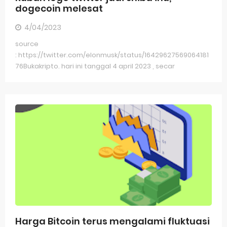
dogecoin melesat
4/04/2023
source
: https://twitter.com/elonmusk/status/16429627569064181
76Bukakripto. hari ini tanggal 4 april 2023 , secar
Harga Bitcoin terus mengalami fluktuasi