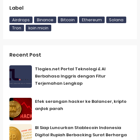
Label
Airdrops
Binance
Bitcoin
Ethereum
Solana
Tron
koin micin
Recent Post
Tlogies.net Portal Teknologi & AI
Berbahasa Inggris dengan Fitur
Terjemahan Lengkap
Efek serangan hacker ke Balancer, kripto
anjlok parah
BI Siap Luncurkan Stablecoin Indonesia
Digital Rupiah Berbacking Surat Berharga