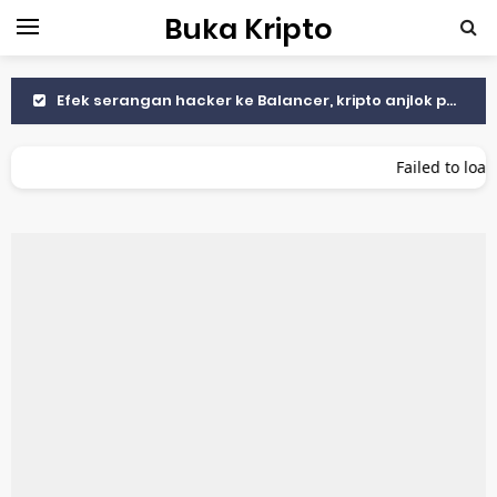
Buka Kripto
Efek serangan hacker ke Balancer, kripto anjlok parah
BI Siap Luncurkan Stablecoin Indonesia Digital Rupiah Berbacking Surat Berharga Negara
Failed to load p
The Fed pangkas suku bunga, Bitcoin makin naik Tembus $113.000
Cara Menemukan Koin Sebelum Terdaftar di Binance atau Coinbase
Cara Membaca Chart Crypto untuk Pemula
Trader Kripto Salahkan Tarif Trump ke China
Bitcoin Anjlok ke $102K Setelah Tarif Trump untuk China
Celah Keamanan di Unity Android Bisa Menguras Dompet Kripto Gamer
Apa Itu MEV dan Mengapa Jadi Masalah di Blockchain?