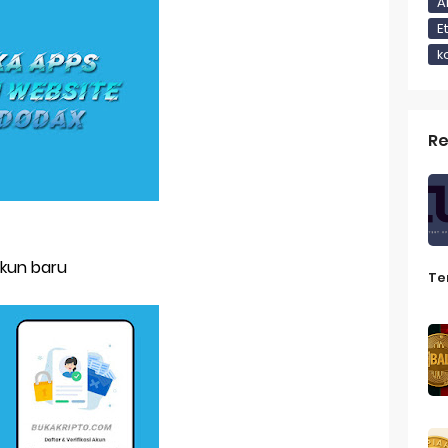
 Koin Micin Potensial di 2025 Dari PENGU hingga MEMEFI
A
E
n Aset Kripto dalam Rencana Pensiun 401(k) Kebijakan Baru dar
k
in di Exchange Terus Menurun
tablecoin Menyesuaikan Harga Aslinya
Re
u Crypto yang Perlu Kamu Ketahui di Tahun 2025
Portal Teknologi & AI Berbahasa Inggris dengan Fitur Terjemah
Akun baru
Te