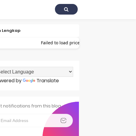
Failed to load prices 😢
harga Negara
wered by
Translate
t notifications from this blog