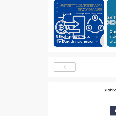
Ca
5 Exchange Crypto
ind
Terbaik di Indonesia
ata
Silahk