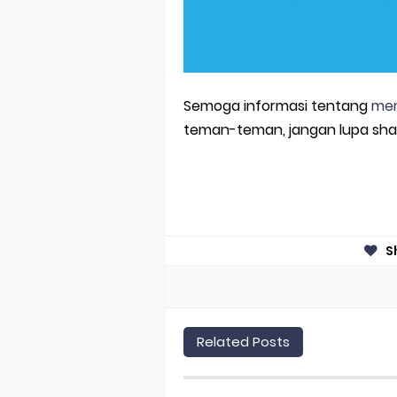
Semoga informasi tentang
mem
teman-teman, jangan lupa shar
S
Related Posts