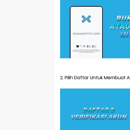
5 Rekomendasi
Trump Izinka
Jumlah Bitco
Bagaimana S
5 Istilah bar
Tlogies.net 
2. Pilih Daftar Untuk Membuat 