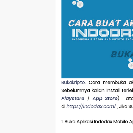
Lighter Prot
Cara Mudah Be
Mengenal Coi
AltIndeks Alt
PENGU Token 
Mengungkap 
Bukakripto
. Cara membuka ak
Cara Menggun
Sebelumnya kalian install terl
Bagaimana m
Playstore
/
App Store
) ata
di
https://indodax.com/
,
Jika 
Google Play 
1. Buka Aplikasi Indodax Mobile
Meme Coin da