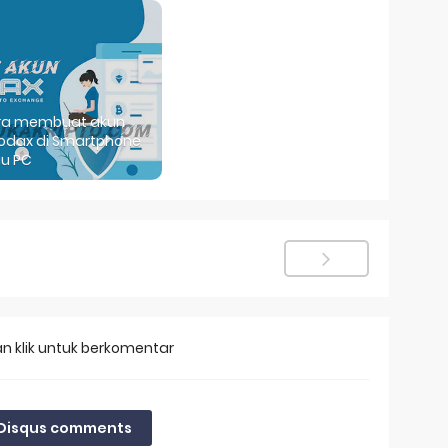
ra membuat akun
odax di Smartphone
u PC
an klik untuk berkomentar
Disqus comments