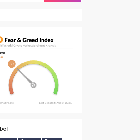
ereum Layer 2
ra, Termasuk AS dan Uni Eropa
si
bel