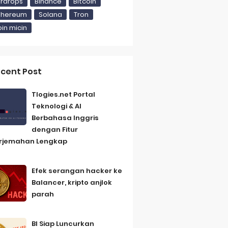
irdrops
Binance
Bitcoin
thereum
Solana
Tron
i Gedung Putih
oin micin
cent Post
Tlogies.net Portal
Teknologi & AI
an Lengkap
Berbahasa Inggris
Saturday, 8 August
dengan Fitur
rjemahan Lengkap
Efek serangan hacker ke
Balancer, kripto anjlok
parah
BI Siap Luncurkan