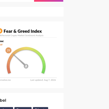
ereum Layer 2
ra, Termasuk AS dan Uni Eropa
si
bel