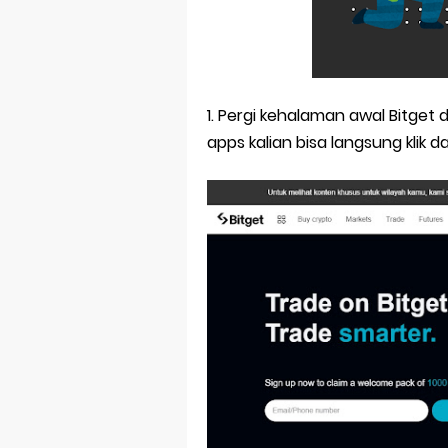
5 Rekomendasi
Trump Izinka
Jumlah Bitco
1. Pergi kehalaman awal Bitget 
Bagaimana S
apps kalian bisa langsung klik da
5 Istilah bar
Tlogies.net 