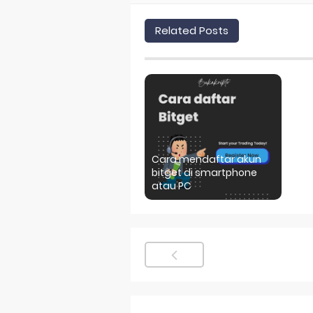
Related Posts
Cara mendaftar akun
bitget di smartphone
atau PC