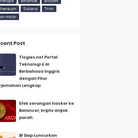
irdrops
Binance
Bitcoin
thereum
Solana
Tron
i Gedung Putih
oin micin
cent Post
Tlogies.net Portal
Teknologi & AI
an Lengkap
Berbahasa Inggris
Friday, 7 August
dengan Fitur
rjemahan Lengkap
Efek serangan hacker ke
Balancer, kripto anjlok
parah
BI Siap Luncurkan