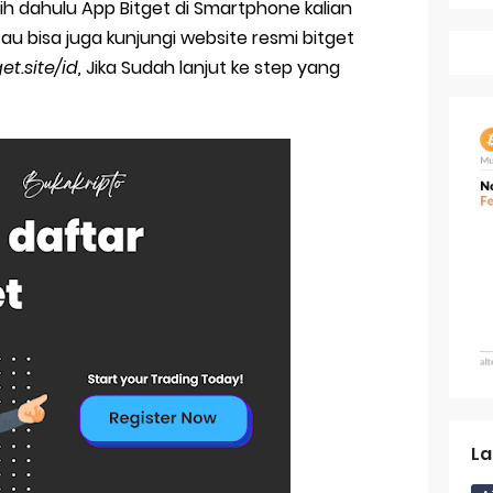
bih dahulu App Bitget di Smartphone kalian
ocol: Panduan Lengkap Platform Perpetual Futures Berbasis Eth
u bisa juga kunjungi website resmi bitget
et.site/id,
Jika Sudah lanjut ke step yang
li Coin Aster di AsterDex
n Aster: Proyek DeFi yang Sedang Naik Daun
season 2025 Pecah Rekor: Altcoin Kalahkan Bitcoin
Masa Depan Ekosistem di Solana
Rencana Stablecoin Yuan China
akan ChatGPT untuk Riset Koin Sebelum Investasi
enggunakan Google Gemini untuk Trading Kripto
Wajibkan Pengembang Dompet Kripto Memiliki Lisensi di 15 Nega
n GameFi: Rahasia Komunitas Aktif Melalui Quest dan Gamifika
La