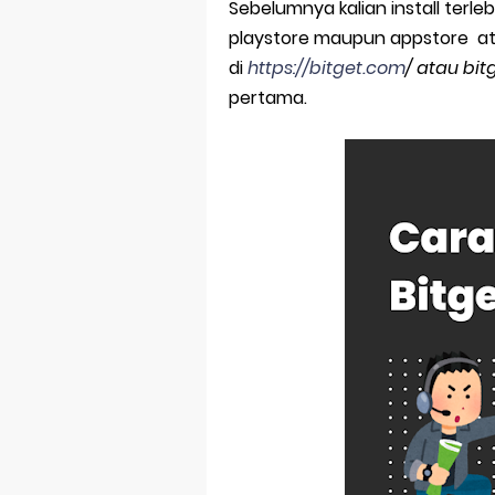
Sebelumnya kalian install terle
Lighter Prot
playstore maupun appstore
ata
di
https://bitget.com
/ atau bitg
Cara Mudah Be
pertama.
Mengenal Coi
AltIndeks Alt
PENGU Token 
Mengungkap 
Cara Menggun
Bagaimana m
Google Play 
Meme Coin da