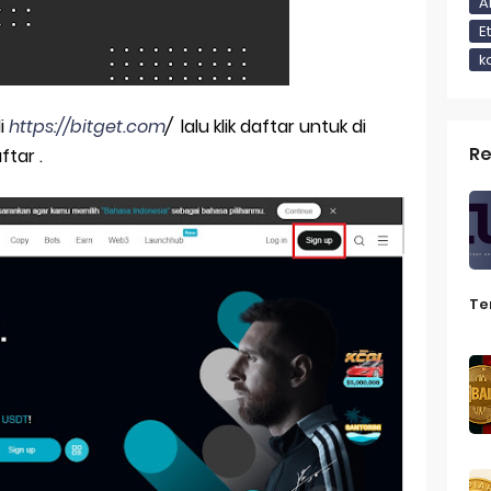
 Koin Micin Potensial di 2025 Dari PENGU hingga MEMEFI
A
E
n Aset Kripto dalam Rencana Pensiun 401(k) Kebijakan Baru dar
k
in di Exchange Terus Menurun
di
https://bitget.com
/
lalu klik daftar untuk di
tablecoin Menyesuaikan Harga Aslinya
Re
ftar .
u Crypto yang Perlu Kamu Ketahui di Tahun 2025
Portal Teknologi & AI Berbahasa Inggris dengan Fitur Terjemah
Te