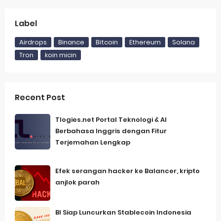
Label
Airdrops
Binance
Bitcoin
Ethereum
Solana
Tron
koin micin
Recent Post
Tlogies.net Portal Teknologi & AI
Berbahasa Inggris dengan Fitur
Terjemahan Lengkap
Efek serangan hacker ke Balancer, kripto
anjlok parah
BI Siap Luncurkan Stablecoin Indonesia