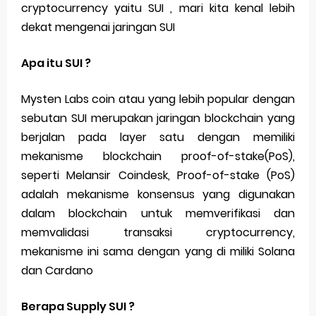
cryptocurrency yaitu SUI , mari kita kenal lebih
Trump Izinkan Aset Kripto dalam Rencana Pensiun 401(k) Kebijakan Baru dari Gedung Putih
dekat mengenai jaringan SUI
Jumlah Bitcoin di Exchange Terus Menurun
Apa itu SUI ?
Bagaimana Stablecoin Menyesuaikan Harga Aslinya
Mysten Labs coin atau yang lebih popular dengan
5 Istilah baru Crypto yang Perlu Kamu Ketahui di Tahun 2025
sebutan SUI merupakan jaringan blockchain yang
berjalan pada layer satu dengan memiliki
Tlogies.net Portal Teknologi & AI Berbahasa Inggris dengan Fitur Terjemahan Lengkap
mekanisme blockchain proof-of-stake(PoS),
Saturday, 8 August
seperti Melansir Coindesk, Proof-of-stake (PoS)
adalah mekanisme konsensus yang digunakan
dalam blockchain untuk memverifikasi dan
memvalidasi transaksi cryptocurrency,
mekanisme ini sama dengan yang di miliki Solana
dan Cardano
Berapa Supply SUI ?