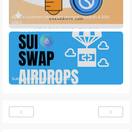
Bybit x Sui learn and earn dengan hadiah 4,000
USDT
Suiswap airdrops maret 2023