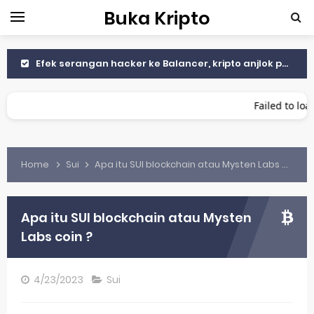
Buka Kripto
Efek serangan hacker ke Balancer, kripto anjlok parah
BI Siap Luncurkan Stablecoin Indonesia Digital Rupiah Berbacking Surat Berharga Negara
Failed to load
The Fed pangkas suku bunga, Bitcoin makin naik Tembus $113.000
Cara Menemukan Koin Sebelum Terdaftar di Binance atau Coinbase
Home
Sui
Apa itu SUI blockchain atau Mysten Labs coin ?
Cara Membaca Chart Crypto untuk Pemula
Trader Kripto Salahkan Tarif Trump ke China
Apa itu SUI blockchain atau Mysten
Labs coin ?
Bitcoin Anjlok ke $102K Setelah Tarif Trump untuk China
Celah Keamanan di Unity Android Bisa Menguras Dompet Kripto Gamer
4/23/2023
Sui
Apa Itu MEV dan Mengapa Jadi Masalah di Blockchain?