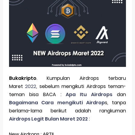
Lighter Protocol: Panduan Lengkap Platform Perpetual Futures Berbasis Ethereum Layer 2
Cara Mudah Beli Coin Aster di AsterDex
Mengenal Coin Aster: Proyek DeFi yang Sedang Naik Daun
AltIndeks Altseason 2025 Pecah Rekor: Altcoin Kalahkan Bitcoin
PENGU Token Masa Depan Ekosistem di Solana
Mengungkap Rencana Stablecoin Yuan China
Bukakripto
. Kumpulan Airdrops terbaru
Cara Menggunakan ChatGPT untuk Riset Koin Sebelum Investasi
Maret
2022
, sebelum mengikuti Airdrops teman-
teman bisa BACA :
Apa Itu Airdrops
dan
Bagaimana menggunakan Google Gemini untuk Trading Kripto
Bagaimana Cara mengikuti Airdrop
s, tanpa
Google Play Wajibkan Pengembang Dompet Kripto Memiliki Lisensi di 15 Negara, Termasuk AS dan Uni Eropa
berlama-lama berikut adalah rangkuman
Airdrops Legit Bulan Maret 2022
:
Meme Coin dan GameFi: Rahasia Komunitas Aktif Melalui Quest dan Gamifikasi
5 Rekomendasi Koin Micin Potensial di 2025 Dari PENGU hingga MEMEFI
New Airdrops : ARTII