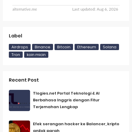
Label
Airdrops
Binance
Bitcoin
Ethereum
Solana
Tron
koin micin
Recent Post
Tlogies.net Portal Teknologi & AI
Berbahasa Inggris dengan Fitur
Terjemahan Lengkap
Efek serangan hacker ke Balancer, kripto
anjlok parah