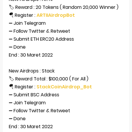
🏷 Reward : 20 Tokens ( Random 20,000 Winner )
Trump Izinkan Aset Kripto dalam Rencana Pensiun 401(k) Kebijakan Baru dari Gedung Putih
🪂 Register :
ARTIIAirdropBot
➖ Join Telegram
Jumlah Bitcoin di Exchange Terus Menurun
➖ Follow Twitter & Retweet
Bagaimana Stablecoin Menyesuaikan Harga Aslinya
➖ Submit ETH ERC20 Address
➖ Done
5 Istilah baru Crypto yang Perlu Kamu Ketahui di Tahun 2025
End : 30 Maret 2022
Tlogies.net Portal Teknologi & AI Berbahasa Inggris dengan Fitur Terjemahan Lengkap
Thursday, 6 August
New Airdrops : Stack
🏷 Reward Total : $100,000 ( For All )
🪂 Register :
StackCoinAirdrop_Bot
➖ Submit BSC Address
➖ Join Telegram
➖ Follow Twitter & Retweet
➖ Done
End : 30 Maret 2022