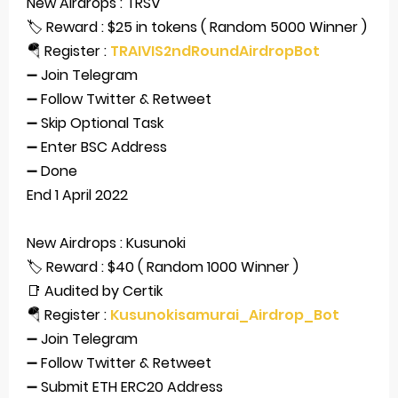
New Airdrops : TRSV
🏷 Reward : $25 in tokens ( Random 5000 Winner )
🪂 Register :
TRAIVIS2ndRoundAirdropBot
➖ Join Telegram
➖ Follow Twitter & Retweet
➖ Skip Optional Task
➖ Enter BSC Address
➖ Done
End 1 April 2022
New Airdrops : Kusunoki
🏷 Reward : $40 ( Random 1000 Winner )
📑 Audited by Certik
🪂 Register :
Kusunokisamurai_Airdrop_Bot
➖ Join Telegram
➖ Follow Twitter & Retweet
➖ Submit ETH ERC20 Address