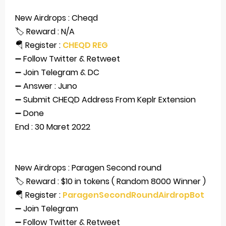
New Airdrops : Cheqd
🏷 Reward : N/A
🪂 Register :
CHEQD REG
➖ Follow Twitter & Retweet
➖ Join Telegram & DC
➖ Answer : Juno
➖ Submit CHEQD Address From Keplr Extension
➖ Done
End : 30 Maret 2022
New Airdrops : Paragen Second round
🏷 Reward : $10 in tokens ( Random 8000 Winner )
🪂 Register :
ParagenSecondRoundAirdropBot
➖ Join Telegram
➖ Follow Twitter & Retweet