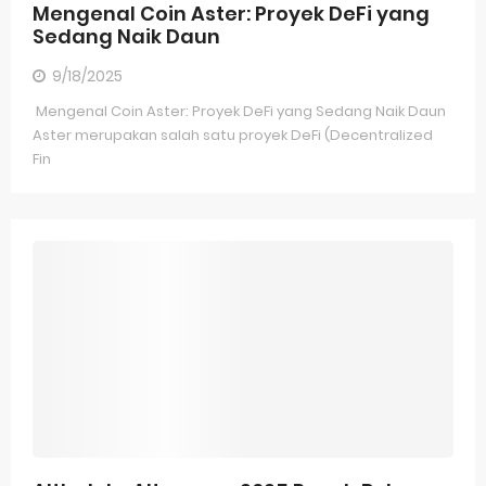
Mengenal Coin Aster: Proyek DeFi yang
Sedang Naik Daun
Lighter Protocol: Panduan Lengkap Platform Perpetual Futures Berbasis Ethereum Layer 2
9/18/2025
Cara Mudah Beli Coin Aster di AsterDex
Mengenal Coin Aster: Proyek DeFi yang Sedang Naik Daun
Mengenal Coin Aster: Proyek DeFi yang Sedang Naik Daun
Aster merupakan salah satu proyek DeFi (Decentralized
Fin
AltIndeks Altseason 2025 Pecah Rekor: Altcoin Kalahkan Bitcoin
PENGU Token Masa Depan Ekosistem di Solana
Mengungkap Rencana Stablecoin Yuan China
Cara Menggunakan ChatGPT untuk Riset Koin Sebelum Investasi
Bagaimana menggunakan Google Gemini untuk Trading Kripto
Google Play Wajibkan Pengembang Dompet Kripto Memiliki Lisensi di 15 Negara, Termasuk AS dan Uni Eropa
Meme Coin dan GameFi: Rahasia Komunitas Aktif Melalui Quest dan Gamifikasi