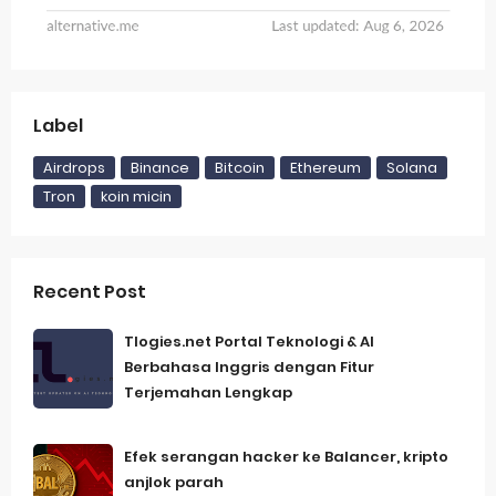
Label
Airdrops
Binance
Bitcoin
Ethereum
Solana
Tron
koin micin
Recent Post
Tlogies.net Portal Teknologi & AI
Berbahasa Inggris dengan Fitur
Terjemahan Lengkap
Efek serangan hacker ke Balancer, kripto
anjlok parah