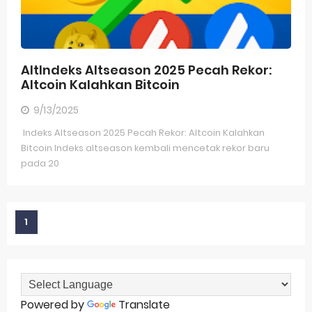
AltIndeks Altseason 2025 Pecah Rekor:
Altcoin Kalahkan Bitcoin
9/13/2025
Indeks Altseason 2025 Pecah Rekor: Altcoin Kalahkan
Bitcoin Indeks altseason kembali mencetak rekor baru
pada 20
1
Powered by
Translate