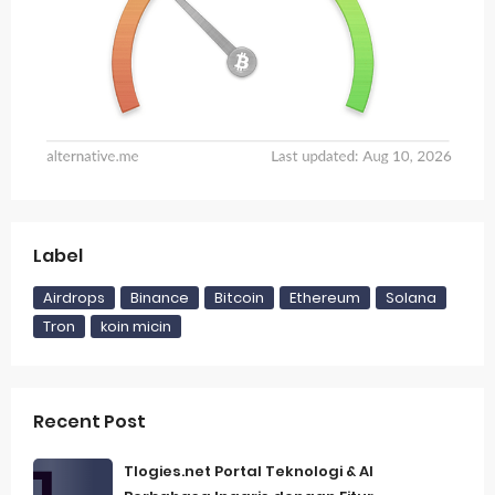
Label
Airdrops
Binance
Bitcoin
Ethereum
Solana
Tron
koin micin
Recent Post
Tlogies.net Portal Teknologi & AI