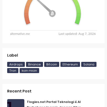
Label
Airdrops
Binance
Bitcoin
Ethereum
Solana
Tron
koin micin
Recent Post
Tlogies.net Portal Teknologi & AI