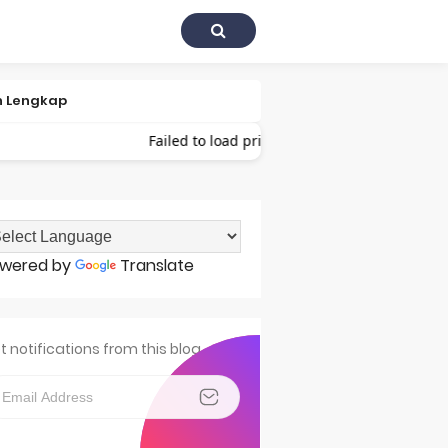
an Lengkap
Failed to load prices 😢
harga Negara
wered by
Translate
t notifications from this blog