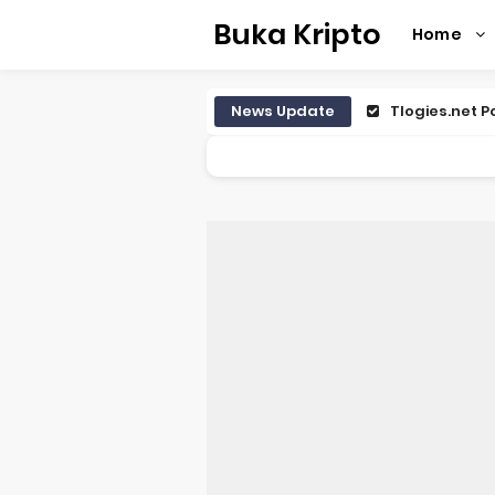
Buka Kripto
Home
News Update
Tlogies.net 
Efek serangan
BI Siap Lunc
The Fed pang
Cara Menemuk
Cara Membac
Trader Kript
Bitcoin Anjlo
Celah Keaman