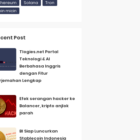
si
thereum
Solana
Tron
oin micin
i Gedung Putih
cent Post
Tlogies.net Portal
Teknologi & AI
Berbahasa Inggris
dengan Fitur
Friday, 7 August
rjemahan Lengkap
Efek serangan hacker ke
Balancer, kripto anjlok
parah
BI Siap Luncurkan
Stablecoin Indonesia