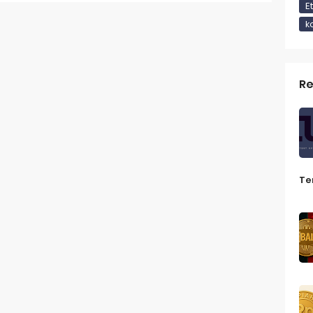
n GameFi: Rahasia Komunitas Aktif Melalui Quest dan Gamifika
E
k
 Koin Micin Potensial di 2025 Dari PENGU hingga MEMEFI
n Aset Kripto dalam Rencana Pensiun 401(k) Kebijakan Baru dar
Re
in di Exchange Terus Menurun
tablecoin Menyesuaikan Harga Aslinya
u Crypto yang Perlu Kamu Ketahui di Tahun 2025
Te