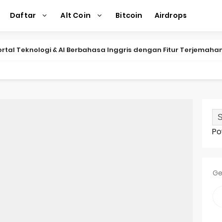
Daftar
Alt Coin
Bitcoin
Airdrops
Portal Teknologi & AI Berbahasa Inggris dengan Fitur Terjemah
 hacker ke Balancer, kripto anjlok parah
urkan Stablecoin Indonesia Digital Rupiah Berbacking Surat Ber
kas suku bunga, Bitcoin makin naik Tembus $113.000
Po
an Koin Sebelum Terdaftar di Binance atau Coinbase
a Chart Crypto untuk Pemula
Ge
o Salahkan Tarif Trump ke China
k ke $102K Setelah Tarif Trump untuk China
an di Unity Android Bisa Menguras Dompet Kripto Gamer