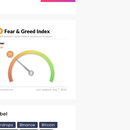
ereum Layer 2
bel
ra, Termasuk AS dan Uni Eropa
irdrops
Binance
Bitcoin