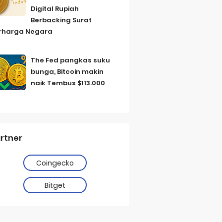
Digital Rupiah
Berbacking Surat
rharga Negara
The Fed pangkas suku
bunga, Bitcoin makin
naik Tembus $113.000
rtner
Coingecko
Bitget